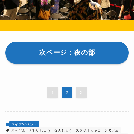
次ページ：夜の部
1
2
3
ライブ/イベント
きべだよ
どれいしょう
なんじょう
スタジオカキコ
ンヌグム