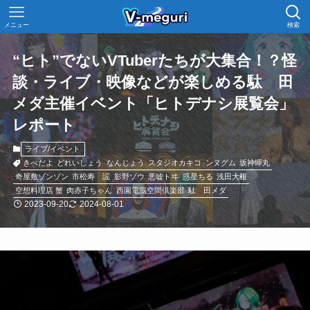
メニュー
検索
“ヒト”でないVTuberたちが大集合！？怪
談・ライブ・映像などが楽しめる駄ゞ田
メダ主催イベント「ヒトデナシ展覧会」
レポート
ライブ/イベント
きべだよ
どれいしょう
なんじょう
スタジオカキコ
ンヌグム
坂神蟬丸
奇屋敷ゾンゾン
市松寿ゞ謡
影野ゾウ
悪嘘トヰ
惑星ちる
浅田大根
空想料理店 蟹
肉赤子ちゃん
西園電脳空間倶楽部
駄ゞ田メダ
2023-09-20
2024-08-01