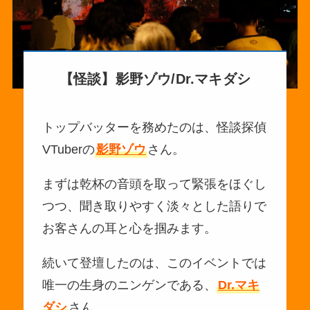
【怪談】影野ゾウ/Dr.マキダシ
トップバッターを務めたのは、怪談探偵
VTuberの
影野ゾウ
さん。
まずは乾杯の音頭を取って緊張をほぐし
つつ、聞き取りやすく淡々とした語りで
お客さんの耳と心を掴みます。
続いて登壇したのは、このイベントでは
唯一の生身のニンゲンである、
Dr.マキ
ダシ
さん。