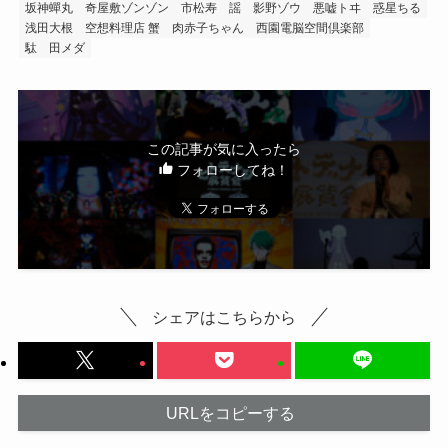
坂神蟬丸
奇屋敷ゾンゾン
市松寿ゞ謡
影野ゾウ
悪嘘トヰ
惑星ちる
浅田大根
空想料理店 蟹
肉赤子ちゃん
西園電脳空間倶楽部
駄ゞ田メダ
この記事が気に入ったら
フォローしてね！
シェアはこちらから
URLをコピーする