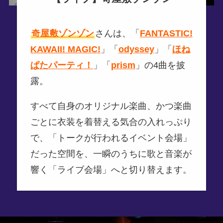
奇屋敷ゾンゾン
さんは、「
FANTASTIC!
KAWAII! MAGIC!
」「
odyssey
」「
ほね
ぱたパーティ！
」「
prism
」の4曲を披
露。
すべて自身のオリジナル楽曲、かつ楽曲
ごとに衣装を着替える気合の入れっぷり
で、「トークが行われるイベント会場」
だった空間を、一瞬のうちに歌と音楽が
響く「ライブ会場」へと切り替えます。