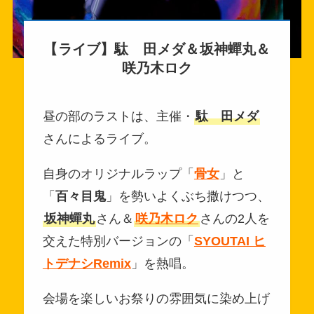
【ライブ】駄ゞ田メダ＆坂神蟬丸＆
咲乃木ロク
昼の部のラストは、主催・
駄ゞ田メダ
さんによるライブ。
自身のオリジナルラップ「
骨女
」と
「
百々目鬼
」を勢いよくぶち撒けつつ、
坂神蟬丸
さん＆
咲乃木ロク
さんの2人を
交えた特別バージョンの「
SYOUTAI ヒ
トデナシRemix
」を熱唱。
会場を楽しいお祭りの雰囲気に染め上げ