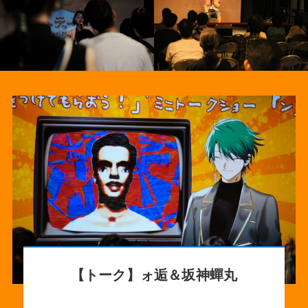
【トーク】ォ逅＆坂神蟬丸