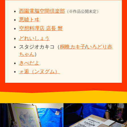
西園電脳空間倶楽部
（※作品公開未定）
悪嘘トヰ
空想料理店 店長 蟹
どれいしょう
スタジオカキコ（
桐晩カキ子
/
いろどり赤
ちゃん
）
きべだよ
ォ逅（ンヌグム）