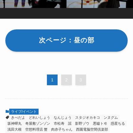
次ページ：昼の部
1
2
3
ライブ/イベント
きべだよ
どれいしょう
なんじょう
スタジオカキコ
ンヌグム
坂神蟬丸
奇屋敷ゾンゾン
市松寿ゞ謡
影野ゾウ
悪嘘トヰ
惑星ちる
浅田大根
空想料理店 蟹
肉赤子ちゃん
西園電脳空間倶楽部