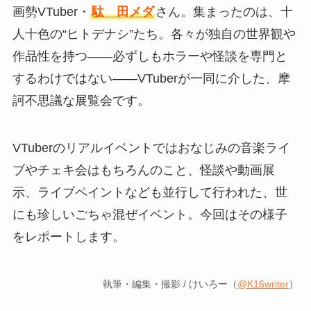
画勢VTuber・
駄ゞ田メダ
さん。集まったのは、十
人十色の“ヒトデナシ”たち。各々が独自の世界観や
作品性を持つ――必ずしもホラーや怪談を専門と
するわけではない――VTuberが一同に介した、摩
訶不思議な展覧会です。
VTuberのリアルイベントではおなじみの音楽ライ
ブやチェキ会はもちろんのこと、怪談や動画展
示、ライブペイントなども並行して行われた、世
にも珍しいごちゃ混ぜイベント。今回はその様子
をレポートします。
執筆・編集・撮影 / けいろー（
@K16writer
）