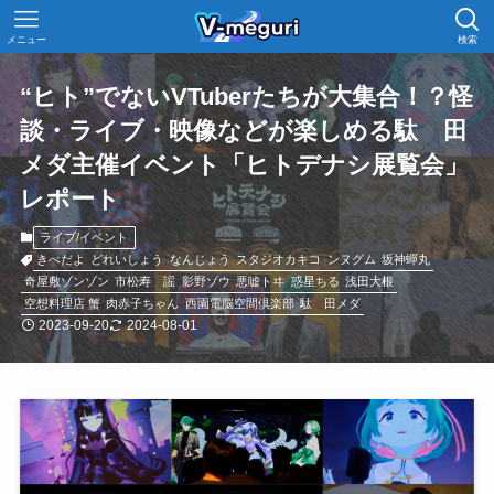
メニュー
検索
“ヒト”でないVTuberたちが大集合！？怪
談・ライブ・映像などが楽しめる駄ゞ田
メダ主催イベント「ヒトデナシ展覧会」
レポート
ライブ/イベント
きべだよ
どれいしょう
なんじょう
スタジオカキコ
ンヌグム
坂神蟬丸
奇屋敷ゾンゾン
市松寿ゞ謡
影野ゾウ
悪嘘トヰ
惑星ちる
浅田大根
空想料理店 蟹
肉赤子ちゃん
西園電脳空間倶楽部
駄ゞ田メダ
2023-09-20
2024-08-01