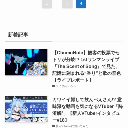
1
...
3
4
新着記事
【ChumuNote】観客の投票でセ
トリが分岐!? 1stワンマンライブ
『The Scent of Song』で見た、
記憶に刻まれる“香り”と歌の景色
【ライブレポート】
ライブ/イベント
カワイイ顔して飲んべえさん!? 意
味深な動画も気になるVTuber「酔
澄觸°」【新人VTuberインタビュ
ー#18】
新人VTuberに聞いてみた