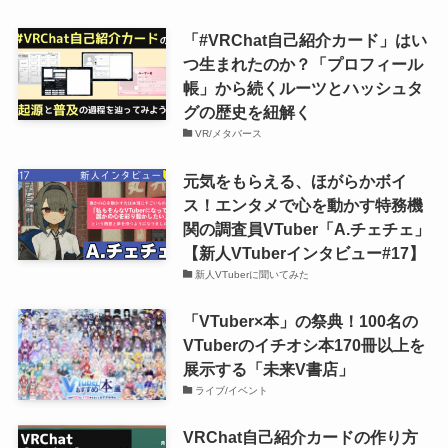
「#VRChat自己紹介カード」はい
つ生まれたのか？「プロフィール
帳」から続くルーツとハッシュタ
グの歴史を紐解く
VR/メタバース
元気をもらえる、ほがらかボイ
ス！エンタメで心を動かす特務機
関の調査員VTuber「A.チェチェ」
【新人VTuberインタビュー#17】
新人VTuberに聞いてみた
「VTuber×本」の祭典！100名の
VTuberのイチオシ本170冊以上を
展示する「未来V書店」
ライブ/イベント
VRChat自己紹介カードの作り方