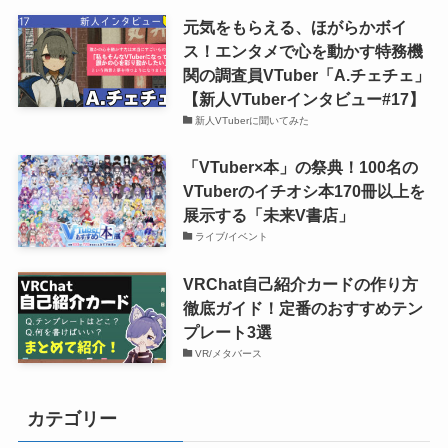
元気をもらえる、ほがらかボイ
ス！エンタメで心を動かす特務機
関の調査員VTuber「A.チェチェ」
【新人VTuberインタビュー#17】
新人VTuberに聞いてみた
「VTuber×本」の祭典！100名の
VTuberのイチオシ本170冊以上を
展示する「未来V書店」
ライブ/イベント
VRChat自己紹介カードの作り方
徹底ガイド！定番のおすすめテン
プレート3選
VR/メタバース
カテゴリー