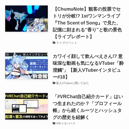
【ChumuNote】観客の投票でセ
トリが分岐!? 1stワンマンライブ
『The Scent of Song』で見た、
記憶に刻まれる“香り”と歌の景色
【ライブレポート】
ライブ/イベント
カワイイ顔して飲んべえさん!? 意
味深な動画も気になるVTuber「酔
澄觸°」【新人VTuberインタビュ
ー#18】
新人VTuberに聞いてみた
「#VRChat自己紹介カード」はい
つ生まれたのか？「プロフィール
帳」から続くルーツとハッシュタ
グの歴史を紐解く
VR/メタバース