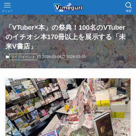
メニュー
検索
「VTuber×本」の祭典！100名のVTuber
のイチオシ本170冊以上を展示する「未
来V書店」
2026-05-04
2026-05-05
ライブ/イベント