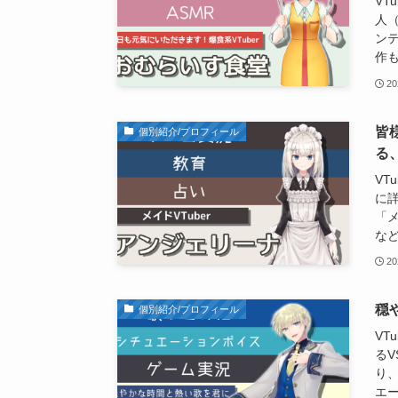
VT
人（
ン
作も
20
皆
個別紹介/プロフィール
る
VT
に詳
「
な
20
穏
個別紹介/プロフィール
VT
るV
り、
エ