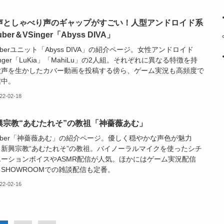
声としゃべり声のギャップがすごい！人型アンドロイド系
uber＆VSinger「Abyss DIVA」
uberユニット「Abyss DIVA」の紹介ページ。女性アンドロイド
inger「LuKia」「MahiLu」の2人組。それぞれに異なる特徴を持
歌声を生かしたカバー動画を投稿する傍ら、ゲーム実況も高頻度で
信中。
22-02-18
興宗教“あむたれそ”の教祖「神薔薇あむ」
uber「神薔薇あむ」の紹介ページ。優しく穏やかな声色が魅力
、新興宗教“あむたれそ”の教祖。バイノーラルマイクを使ったシチ
エーションボイスやASMR配信が人気。ほかにはゲーム実況配信
SHOWROOMでの雑談配信も定番。
22-02-16