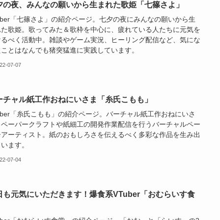
夕の夜、みんなの願いから生まれた歌姫「七篠さよ」
uber「七篠さよ」の紹介ページ。七夕の夜にみんなの願いから生
れた歌姫。歌ってみた＆歌枠を中心に、疲れている人たちに元気を
けるべく活動中。雑談やゲーム実況、ヒーリング配信など、気にな
たことはなんでも猪突猛進に実践しています。
22-07-07
ーチャル紙工作おねにいさま「糸氏こもも」
uber「糸氏こもも」の紹介ページ。バーチャル紙工作おねにいさ
。ペーパークラフトや紙細工の開発作業配信を行うバーチャルペー
ーアーティスト。紙のおもしろさを伝えるべく多彩な作品を生み出
ています。
22-07-04
日も元気にいただきます！爆食系VTuber「おむらいす食
」