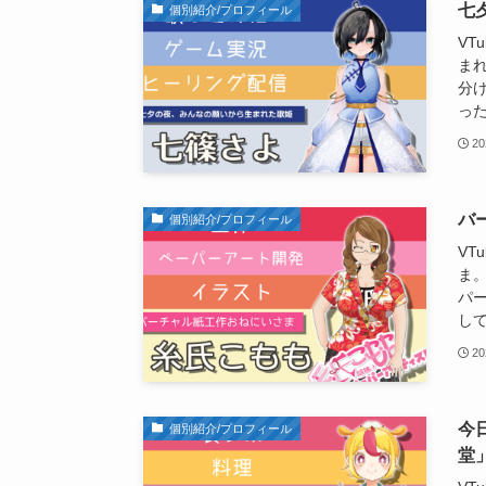
七
個別紹介/プロフィール
VT
ま
分
っ
20
バ
個別紹介/プロフィール
VT
ま
パ
し
20
今
個別紹介/プロフィール
堂