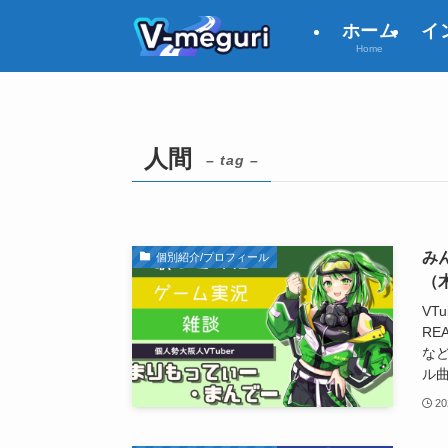
ホーム
イ
Home
人間
– tag –
み
個別紹介/プロフィール
（
VT
RE
な
ル
20