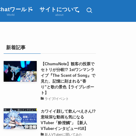
Chatワールド
サイトについて
World
about
新着記事
【ChumuNote】観客の投票で
セトリが分岐!? 1stワンマンラ
イブ『The Scent of Song』で
見た、記憶に刻まれる“香
り”と歌の景色【ライブレポー
ト】
ライブ/イベント
カワイイ顔して飲んべえさん!?
意味深な動画も気になる
VTuber「酔澄觸°」【新人
VTuberインタビュー#18】
新人VTuberに聞いてみた