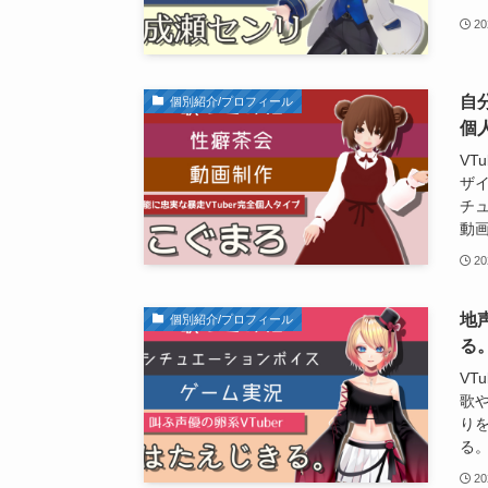
20
自
個別紹介/プロフィール
個
VT
ザ
チ
動
20
地
個別紹介/プロフィール
る
VT
歌
り
る。
20