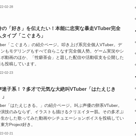
22-02-28
分の「好き」を伝えたい！本能に忠実な暴走VTuber完全
人タイプ「こぐまろ」
uber「こぐまろ」の紹介ページ。叩き上げ系完全個人VTuber。デ
インもモデリングもすべて自らこなす完全個人勢。ゲーム実況やシ
ュボ動画のほか、「性癖茶会」と題した配信や活動収支を公開した
画も投稿しています。
22-02-23
声迷子系！？多才で元気な大絶叫VTuber「はたえじき
。」
uber「はたえじきる。」の紹介ページ。叫ぶ声優の卵系VTuber。
や演技のみならず、イラストも描けるクリエイター肌。その多才ぶ
を生かした歌ってみた動画やシチュエーションボイスを投稿してい
東方Project好き。
22-02-21