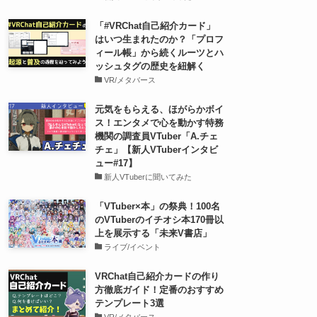
「#VRChat自己紹介カード」
はいつ生まれたのか？「プロフ
ィール帳」から続くルーツとハ
ッシュタグの歴史を紐解く
VR/メタバース
元気をもらえる、ほがらかボイ
ス！エンタメで心を動かす特務
機関の調査員VTuber「A.チェ
チェ」【新人VTuberインタビ
ュー#17】
新人VTuberに聞いてみた
「VTuber×本」の祭典！100名
のVTuberのイチオシ本170冊以
上を展示する「未来V書店」
ライブ/イベント
VRChat自己紹介カードの作り
方徹底ガイド！定番のおすすめ
テンプレート3選