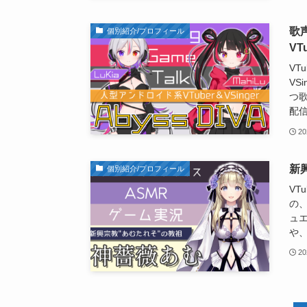
歌
個別紹介/プロフィール
VT
VT
VS
つ
配
20
新
個別紹介/プロフィール
VT
の
ュ
や、
20