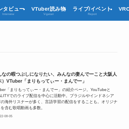
ンタビュー
VTuber読み物
ライブ/イベント
VR
Interview
V-gatari
Report
んなの暇つぶしになりたい、みんなの妻んでーこと大阪人
木）VTuber「まりもってぃー・まんでー」
uber「まりもってぃー・まんでー」の紹介ページ。YouTubeと
ALITYでのライブ配信を中心に活動中。ブラジルやインドネシア
どの海外リスナーが多く、言語学習の配信をすることも。オリジナ
曲を含む歌唱動画も多数。
22-08-05