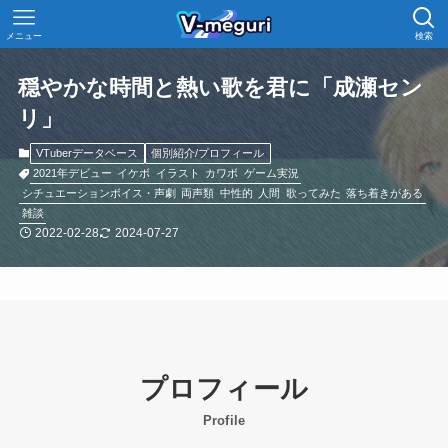
メニュー
検索
穏やかな時間と熱い歌を君に「成瀬セン
リ」
VTuberデータベース
個別紹介/プロフィール
2021年デビュー
イケボ
イラスト
カワボ
ゲーム実況
シチュエーションボイス・声劇
両声類
中性的
人間
歌ってみた
落ち着きがある
雑談
2022-02-28
2024-07-27
プロフィール
Profile