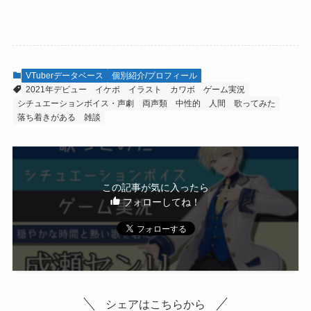
VTuberデータベース
個別紹介/プロフィール
2021年デビュー
イケボ
イラスト
カワボ
ゲーム実況
シチュエーションボイス・声劇
両声類
中性的
人間
歌ってみた
落ち着きがある
雑談
この記事が気に入ったら
フォローしてね！
シェアはこちらから