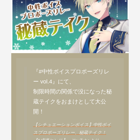
『#中性ボイスプロポーズリレ
ー vol.4』にて、
制限時間の関係で没になった秘
蔵テイクをおまけとして大公
開！
【シチュエーションボイス】中性ボイ
スプロポーズリレー、秘蔵テイク！