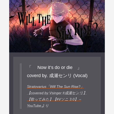
「 Now it’s do or die 」
coverd by. 成瀬センリ (Vocal)
Stratovarius「Will The Sun Rise?」
【covered by Vsinger #成瀬センリ】
【歌ってみた】【#Vソニ 3.0】 –
YouTube
より