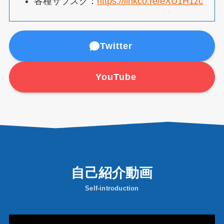
各種サブスク：
https://linkco.re/eXU1H1zc
Twitter
YouTube
自己紹介動画
Self-introduction