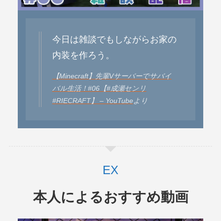
今日は雑談でもしながらお家の
内装を作ろう。
【Minecraft】先輩Vサーバーでサバイ
バル生活！#06【#成瀬センリ
#RIECRAFT】 – YouTube
より
本人によるおすすめ動画