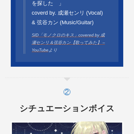
を探した 」
coverd by. 成瀬センリ (Vocal)
& 弦谷カン (Music/Guitar)
SID「モノクロのキス」covered by 成
瀬センリ＆弦谷カン【歌ってみた】 –
YouTube
より
シチュエーションボイス