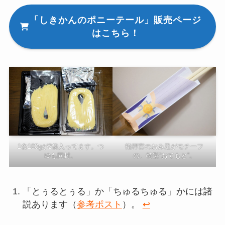
「しきかんのポニーテール」販売ページ
はこちら！
1食100gが2袋入ってます。つ
指揮官のおみ足がモチーフ
ゆも同封。
の、特製“おてもと”。
「とぅるとぅる」か「ちゅるちゅる」かには諸
説あります（
参考ポスト
）。
↩︎