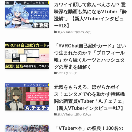
カワイイ顔して飲んべえさん!? 意
味深な動画も気になるVTuber「酔
澄觸°」【新人VTuberインタビュ
ー#18】
新人VTuberに聞いてみた
「#VRChat自己紹介カード」はい
つ生まれたのか？「プロフィール
帳」から続くルーツとハッシュタ
グの歴史を紐解く
VR/メタバース
元気をもらえる、ほがらかボイ
ス！エンタメで心を動かす特務機
関の調査員VTuber「A.チェチェ」
【新人VTuberインタビュー#17】
新人VTuberに聞いてみた
「VTuber×本」の祭典！100名の