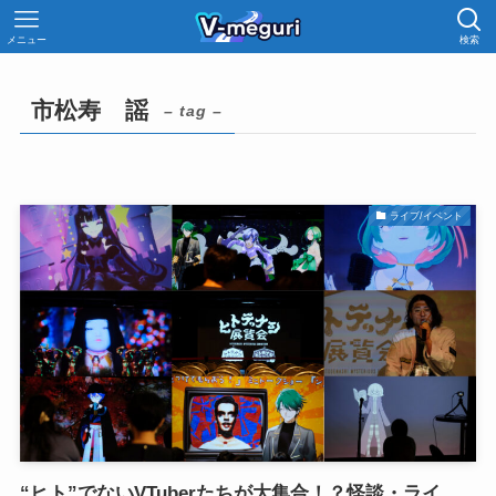
メニュー
検索
市松寿ゞ謡
– tag –
ライブ/イベント
“ヒト”でないVTuberたちが大集合！？怪談・ライ