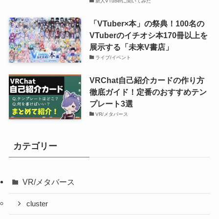
新人VTuberに聞いてみた
「VTuber×本」の祭典！100名の
VTuberのイチオシ本170冊以上を
展示する「未来V書店」
ライブ/イベント
VRChat自己紹介カードの作り方
徹底ガイド！定番のおすすめテン
プレート3選
VR/メタバース
カテゴリー
VR/メタバース
cluster