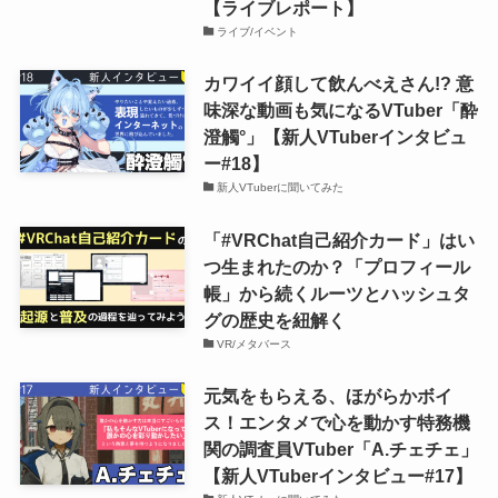
【ライブレポート】
ライブ/イベント
カワイイ顔して飲んべえさん!? 意
味深な動画も気になるVTuber「酔
澄觸°」【新人VTuberインタビュ
ー#18】
新人VTuberに聞いてみた
「#VRChat自己紹介カード」はい
つ生まれたのか？「プロフィール
帳」から続くルーツとハッシュタ
グの歴史を紐解く
VR/メタバース
元気をもらえる、ほがらかボイ
ス！エンタメで心を動かす特務機
関の調査員VTuber「A.チェチェ」
【新人VTuberインタビュー#17】