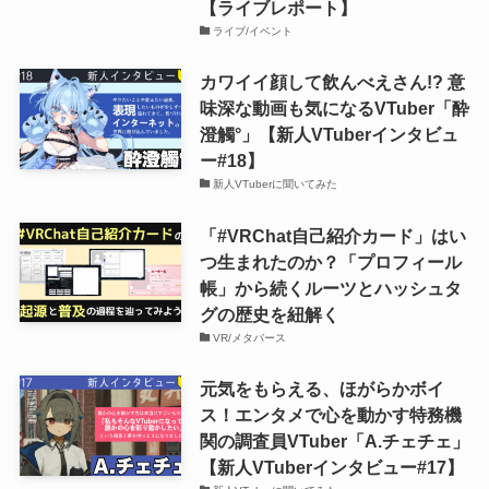
【ライブレポート】
ライブ/イベント
カワイイ顔して飲んべえさん!? 意
味深な動画も気になるVTuber「酔
澄觸°」【新人VTuberインタビュ
ー#18】
新人VTuberに聞いてみた
「#VRChat自己紹介カード」はい
つ生まれたのか？「プロフィール
帳」から続くルーツとハッシュタ
グの歴史を紐解く
VR/メタバース
元気をもらえる、ほがらかボイ
ス！エンタメで心を動かす特務機
関の調査員VTuber「A.チェチェ」
【新人VTuberインタビュー#17】