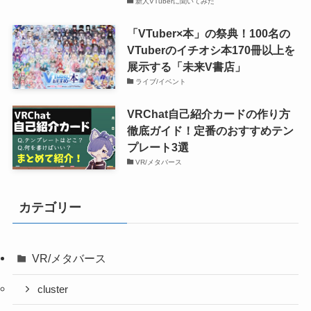
新人VTuberに聞いてみた
「VTuber×本」の祭典！100名の
VTuberのイチオシ本170冊以上を
展示する「未来V書店」
ライブ/イベント
VRChat自己紹介カードの作り方
徹底ガイド！定番のおすすめテン
プレート3選
VR/メタバース
カテゴリー
VR/メタバース
cluster