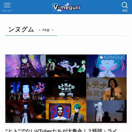
メニュー
検索
ンヌグム
– tag –
ライブ/イベント
“ヒト”でないVTuberたちが大集合！？怪談・ライ