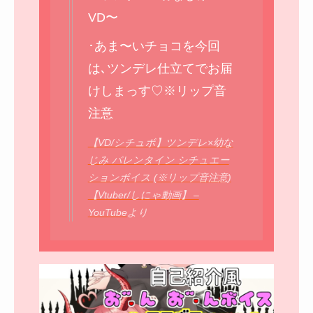
VD〜
･あま〜いチョコを今回
は､ツンデレ仕立てでお届
けしまっす♡※リップ音
注意
【VD/シチュボ】ツンデレ×幼な
じみ バレンタイン シチュエー
ションボイス (※リップ音注意)
【Vtuber/しにゃ動画】 –
YouTube
より