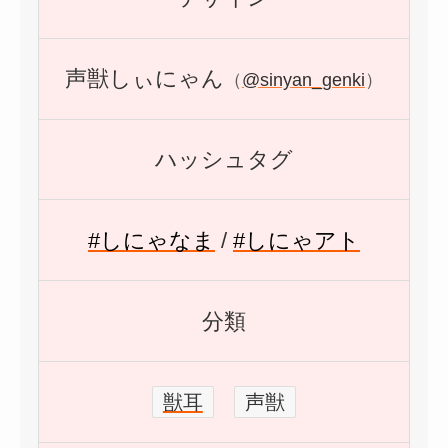
声獣しぃにゃん
（
@sinyan_genki
）
ハッシュタグ
#しにゃなま
/
#しにゃアト
分類
獣耳
声獣