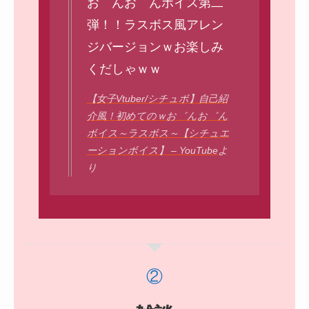
お゛んお゛んボイス第二
弾！！ラスボス風アレン
ジバージョンｗお楽しみ
くだしゃｗｗ
【女子Vtuber/シチュボ】自己紹
介風！初めてのｗお゛んお゛ん
ボイス～ラスボス～【シチュエ
ーションボイス】 – YouTube
よ
り