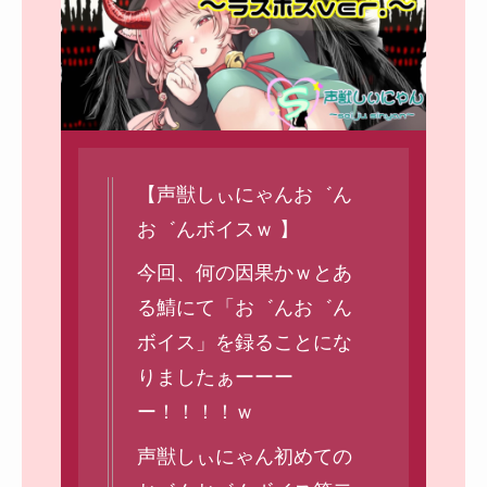
【声獣しぃにゃんお゛ん
お゛んボイスｗ 】
今回、何の因果かｗとあ
る鯖にて「お゛んお゛ん
ボイス」を録ることにな
りましたぁーーー
ー！！！！ｗ
声獣しぃにゃん初めての