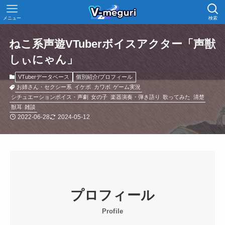
メニュー
検索
ねこ系声遊VTuberボイスアクター「声獣
しぃにゃん」
VTuberデータベース
個別紹介/プロフィール
お姉さん・セクシー系
イケボ
カワボ
ゲーム実況
シチュエーションボイス・声劇
女の子
楽器演奏・弾き語り
歌ってみた
清楚
獣耳
雑談
2022-06-28
2024-05-12
プロフィール
Profile