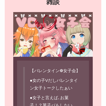
雑談
【バレンタイン❁女子会】
●女の子Vだしバレンタイ
ン女子トークしたぁい
●女子と言えば､お菓
子！？菓子パもしたい