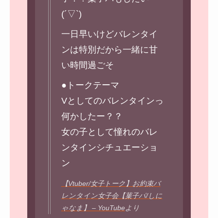
(´▽`)
一日早いけどバレンタイ
ンは特別だから一緒に甘
い時間過ごそ
●トークテーマ
Vとしてのバレンタインっ
何かしたー？？
女の子として憧れのバレ
ンタインシチュエーショ
ン
【Vtuber/女子トーク】お約束バ
レンタイン女子会【菓子パ/しに
ゃなま】 – YouTube
より