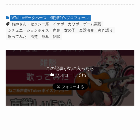
VTuberデータベース
個別紹介/プロフィール
お姉さん・セクシー系
イケボ
カワボ
ゲーム実況
シチュエーションボイス・声劇
女の子
楽器演奏・弾き語り
歌ってみた
清楚
獣耳
雑談
この記事が気に入ったら
フォローしてね！
シェアはこちらから