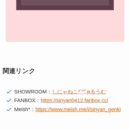
関連リンク
SHOWROOM：
しにゃねこ*´꒳`ฅるうむ
FANBOX：
https://sinyan0412.fanbox.cc/
Meish*：
https://www.meish.me/i/sinyan_genki