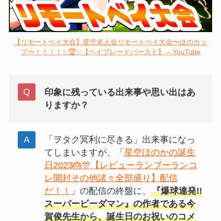
【リモートベイ大会】星空老人会リモートベイ大会〜ほのカッ
プ〜！！！！✨🏆✨【ベイブレードバースト】 – YouTube
印象に残っている出来事や思い出はあ
りますか？
「ヲタク冥利に尽きる」出来事になっ
てしまいますが、「
星空ほのかの誕生
日2023🎂🎊【レビューランブーランコ
レ開封その他諸々全部盛り】配信
だ！！
」の配信の終盤に、
『爆球連発!!
スーパービーダマン』の作者である今
賀俊先生から、誕生日のお祝いのコメ