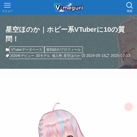
メニュー
検索
星空ほのか｜ホビー系VTuberに10の質
問！
VTuberデータベース
個別紹介/プロフィール
2024-05-18
2025-07-13
2020年デビュー
3Dモデル
個人勢
星空ほのか