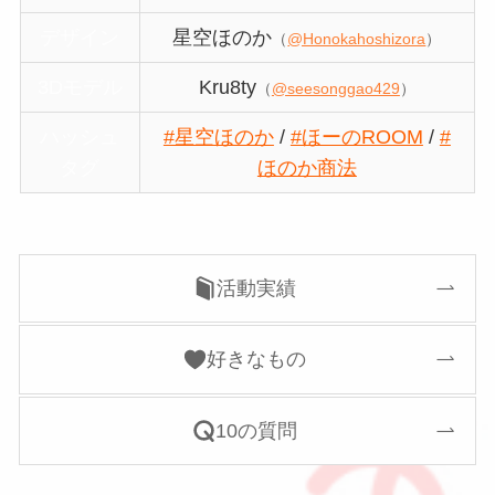
デザイン
星空ほのか
（
@Honokahoshizora
）
3Dモデル
Kru8ty
（
@seesonggao429
）
ハッシュ
#星空ほのか
/
#ほーのROOM
/
#
タグ
ほのか商法
活動実績
好きなもの
10の質問