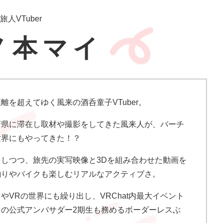
人VTuber
ノ本マイ
離を超えてゆく風来の酒呑童子VTuber。
府県に滞在し取材や撮影をしてきた風来人が、バーチ
世界にもやってきた！？
をしつつ、旅先の実写映像と3Dを組み合わせた動画を
釣りやバイクも楽しむリアルなアクティブさ。
やVRの世界にも繰り出し、VRChat内最大イベント
t」の公式アンバサダー2期生も務めるボーダーレスぶ