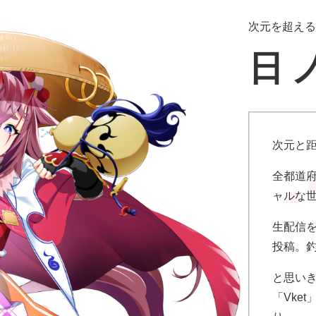
次元を超える旅
日
次元と距
全都道
ャルな
生配信
投稿。
と思いき
「Vke