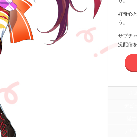
り。
好奇心
う。
サブチ
況配信
所
デビ
誕生
デザ