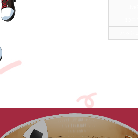
Live
3Dモ
ハッシ