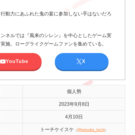
と行動力にあふれた鬼の宴に参加しない手はないだろ
ャンネルでは『風来のシレン』を中心としたゲーム実
を実施。ローグライクゲームファンを集めている。
YouTube
X
属
個人勢
ュー
2023年9月8日
日
4月10日
イン
トーチケイスケ
@keisuke_tochi
（
）