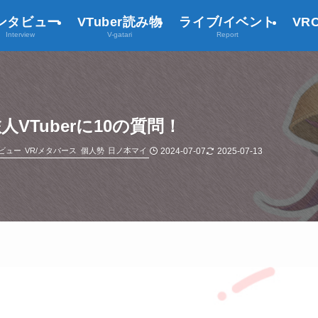
ンタビュー
VTuber読み物
ライブ/イベント
VR
Interview
V-gatari
Report
VTuberに10の質問！
2024-07-07
2025-07-13
デビュー
VR/メタバース
個人勢
日ノ本マイ