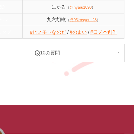
2D
にゃる
（
@nyaru1090
）
デル
九六胡椒
（
@96kosyou_28
）
ュタグ
#ヒノモトなのだ
/
#のまい
/
#日ノ本創作
10の質問