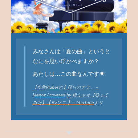
みなさんは「夏の曲」というと
なにを思い浮かべますか？
あたしは…この曲なんです☀
【作曲Vtuberの】僕らのナツ。 –
Menoz / covered by 橙ミャオ【歌って
みた】【 #Vソニ 】 – YouTube
より