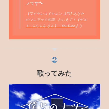
メです🐾
【ワイヤレスイヤホン 入門】あなた
のマニアック知識、おしえて！【ゲス
ト: ふんふん さん】 – YouTube
より
歌ってみた