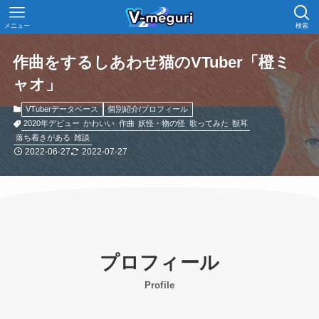
メニュー
検索
作曲をするしあわせ猫のVTuber「橙ミ
ャオ」
VTuberデータベース
個別紹介/プロフィール
2020年デビュー
かわいい
作曲
妖怪・物の怪
歌ってみた
獣耳
落ち着きがある
雑談
2022-06-27
2022-07-27
プロフィール
Profile