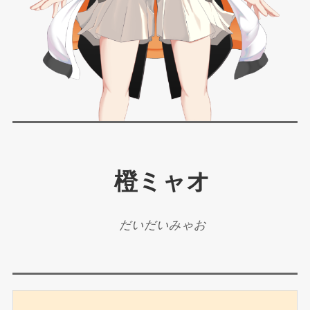
橙ミャオ
だいだいみゃお