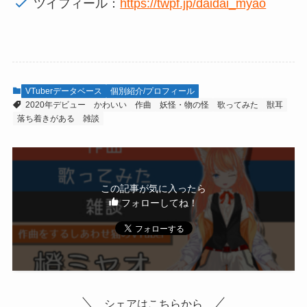
ツイフィール：
https://twpf.jp/daidai_myao
VTuberデータベース
個別紹介/プロフィール
2020年デビュー
かわいい
作曲
妖怪・物の怪
歌ってみた
獣耳
落ち着きがある
雑談
この記事が気に入ったら
フォローしてね！
シェアはこちらから