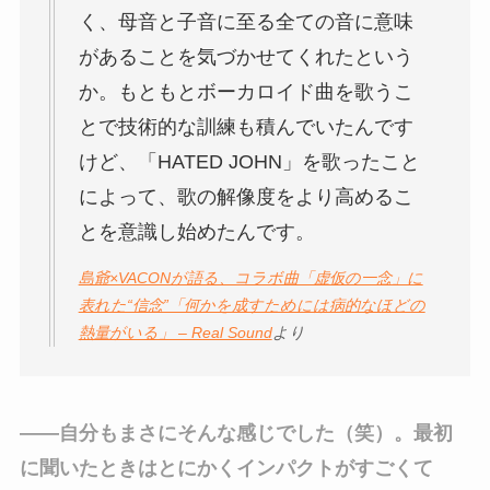
く、母音と子音に至る全ての音に意味
があることを気づかせてくれたという
か。もともとボーカロイド曲を歌うこ
とで技術的な訓練も積んでいたんです
けど、「HATED JOHN」を歌ったこと
によって、歌の解像度をより高めるこ
とを意識し始めたんです。
島爺×VACONが語る、コラボ曲「虚仮の一念」に
表れた“信念”「何かを成すためには病的なほどの
熱量がいる」 – Real Sound
より
――自分もまさにそんな感じでした（笑）。最初
に聞いたときはとにかくインパクトがすごくて