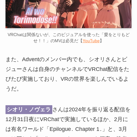
VRChatは関係ないが、このビジュアルを使った「愛をとりもど
せ！！」のMVは必見だ【
YouTube
】
また、Adventのメンバー内でも、シオリさんとビ
ジューさんは自身のチャンネルでVRChat配信をた
びたび実施しており、VRの世界を楽しんでいるよ
うだ。
シオリ・ノヴェラ
さんは2024年を振り返る配信を
12月31日夜にVRChatで実施しているほか、2月に
は有名ワールド「Epilogue․ Chapter 1․」と、3月