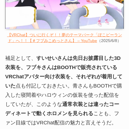
【VRChat】ついに行くぞ！！夢のテーマパーク「ぽこピーラン
ド」へ！！【＃フブみこめっとさん】 – YouTube
（2025/6/8）
補足として、
すいせいさんは先日お披露目した3D
衣装を、フブキさんはBOOTHで販売されている
VRChatアバター向け衣装を、それぞれが着用して
いた
点も付記しておきたい。青さんもBOOTHで購
入した寝間着やハロウィンの仮装を使った配信を
していたが、このような
通常衣装とは違ったコー
ディネートで動くホロメンを見られる
ことも、フ
ァン目線ではVRChat配信の魅力と言えそうだ。