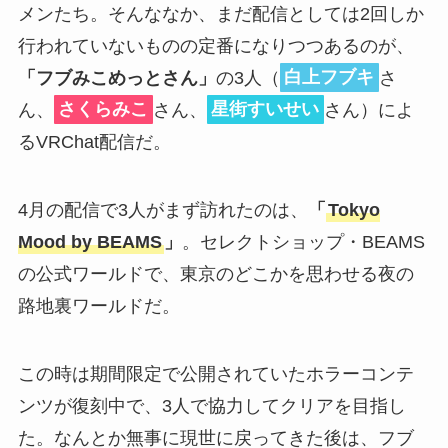
メンたち。そんななか、まだ配信としては2回しか
行われていないものの定番になりつつあるのが、
「フブみこめっとさん」
の3人（
白上フブキ
さ
ん、
さくらみこ
さん、
星街すいせい
さん）によ
るVRChat配信だ。
4月の配信で3人がまず訪れたのは、
「
Tokyo
Mood by BEAMS
」
。セレクトショップ・BEAMS
の公式ワールドで、東京のどこかを思わせる夜の
路地裏ワールドだ。
この時は期間限定で公開されていたホラーコンテ
ンツが復刻中で、3人で協力してクリアを目指し
た。なんとか無事に現世に戻ってきた後は、フブ