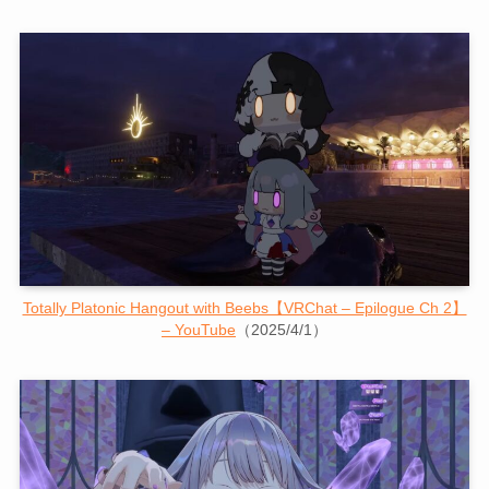
Totally Platonic Hangout with Beebs【VRChat – Epilogue Ch 2】
– YouTube
（2025/4/1）