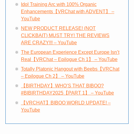
Idol Training Arc with 100% Organic
Enhancements【VRChat with ADVENT】 –
YouTube
NEW PRODUCT RELEASE! (NOT
CLICKBAIT) MUST TRY! THE REVIEWS
ARE CRAZY!!! – YouTube
The European Experience Except Europe Isn’t
Real【VRChat – Epilogue Ch 1】 – YouTube
Totally Platonic Hangout with Beebs【VRChat
– Epilogue Ch 2】 – YouTube
【BIRTHDAY】WHO’S THAT BIBOO?
#BIBIRTHDAY2025【PART 1】 – YouTube
【VRCHAT】BIBOO WORLD UPDATE! –
YouTube