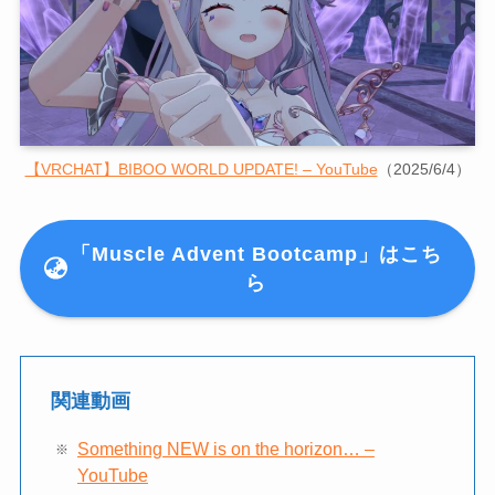
【VRCHAT】BIBOO WORLD UPDATE! – YouTube
（2025/6/4）
「Muscle Advent Bootcamp」はこち
ら
関連動画
Something NEW is on the horizon… –
YouTube