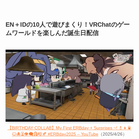
EN＋IDの10人で遊びまくり！VRChatのゲー
ムワールドを楽しんだ誕生日配信
【BIRTHDAY COLLAB】My First ERBday + Surprises ~! 💄👧🍵
🐱🐙⏳👁‍🗨🗿🎼🍂 #ERBday2025 – YouTube
（2025/4/26）