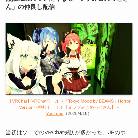
ん」の仲良し配信
【VRChat】VRChatワールド「Tokyo Mood by BEAMS」Horror
Versionへ挑む！！！！【＃フブみこめっとさん】 –
YouTube
（2025/4/18）
当初はソロでのVRChat探訪が多かった、JPのホロ