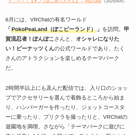
ド」へ！！【＃フブみこめっとさん】 – YouTube
（2025/6/8）
6月には、VRChatの有名ワールド
「
PokoPeaLand（ぽこピーランド）
」
を訪問。
甲
賀流忍者！ぽんぽこ
さんと、
オシャレになりた
い！ピーナッツくん
の公式ワールドであり、たく
さんのアトラクションを楽しめるテーマパーク
だ。
2時間半以上にも及んだ配信では、入り口のショッ
プでアクセサリーを選んで着飾るところから始ま
り、ハンバーガーを作ったり、ジェットコースタ
ーに乗ったり、プリクラを撮ったりと、VRChatの
遊園地を満喫。さながら「テーマパークに遊びに