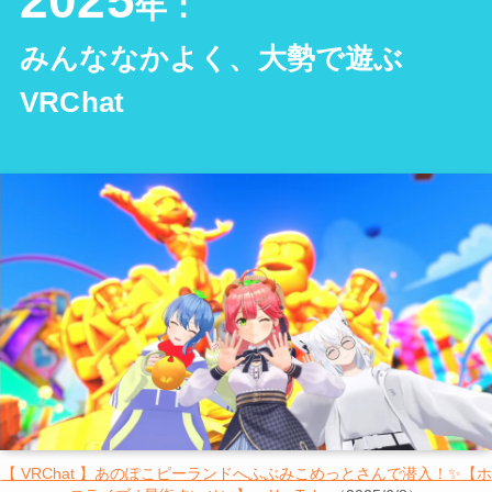
2025
年：
みんななかよく、大勢で遊ぶ
VRChat
【 VRChat 】あのぽこピーランドへふぶみこめっとさんで潜入！✨【ホ