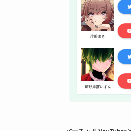
琲煎まき
笹野原ぽいずん