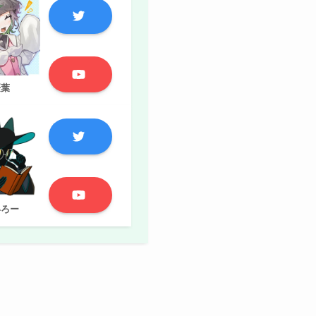
桜葉
いろー