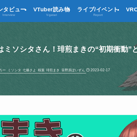
ンタビュー
VTuber読み物
ライブ/イベント
VR
Interview
V-gatari
Report
かけはミソシタさん！琲煎まきの“初期衝動
2023-02-17
ろー
ミソシタ
七篠さよ
桜葉
琲煎まき
笹野原ぽいずん