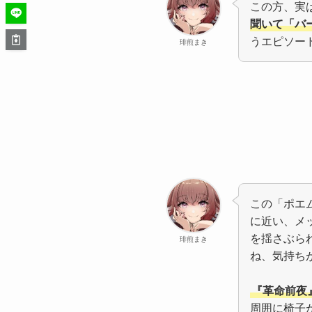
この方、実
聞いて「バー
うエピソー
琲煎まき
この「ポエ
に近い、メ
を揺さぶら
琲煎まき
ね、気持ち
『革命前夜
周囲に椅子