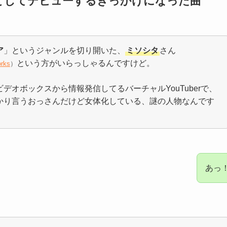
erとしてデビューするきっかけになった曲
ア
」というジャンルを切り開いた、
ミソシタ
さん
という方がいらっしゃるんですけど。
rks
）
デオボックスから情報発信してるバーチャルYouTuberで、
かり言うおっさんだけど女体化している、謎の人物なんです
あっ