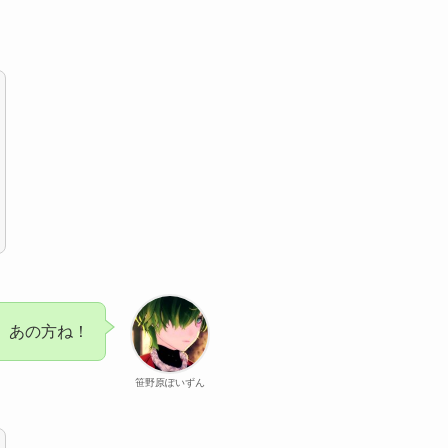
！ あの方ね！
笹野原ぽいずん