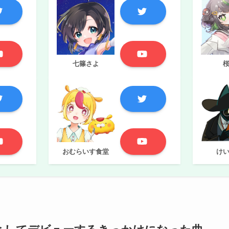
七篠さよ
おむらいす食堂
け