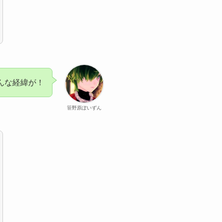
んな経緯が！
笹野原ぽいずん