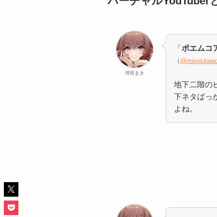
バーチャルYouTub
「
ポエムコ
（
@misositawo
琲煎まき
地下二階のビ
下ネタばっ
よね。