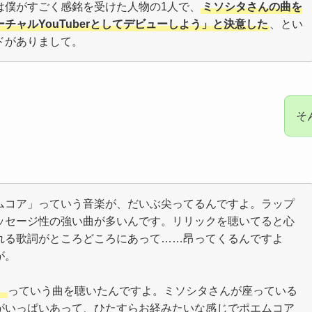
は僕がすごく感銘を受けた人物の1人で、
ミソシタさんの曲を
チャルYouTuberとしてデビューしよう」と決意した
、とい
ドがありまして。
そ
ムコア」っていう音楽が、だいぶ尖ってるんですよ。ラップ
ッセージ性の強い曲が多いんです。リリックを聴いてると心
れる歌詞がところどころにあって……昂ってくるんですよ
が。
』
っていう曲を聴いたんですよ。ミソシタさんが座っている
がいっぱいあって、ひたすらお経みたいな感じでポエムコア