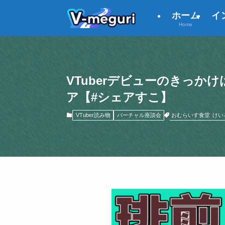
ホーム
イ
Home
VTuberデビューのきっ
ア【#シェアすこ】
おむらいす食堂
けい
VTuber読み物
バーチャル座談会