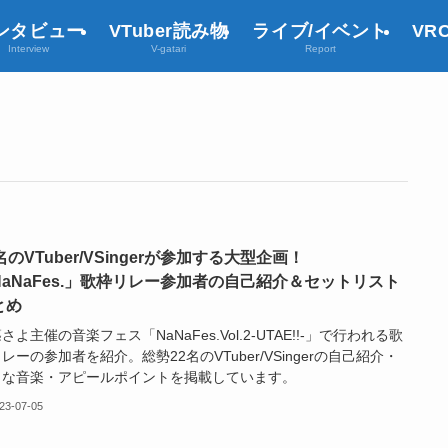
ンタビュー
VTuber読み物
ライブ/イベント
VR
Interview
V-gatari
Report
名のVTuber/VSingerが参加する大型企画！
NaNaFes.」歌枠リレー参加者の自己紹介＆セットリスト
とめ
さよ主催の音楽フェス「NaNaFes.Vol.2-UTAE!!-」で行われる歌
レーの参加者を紹介。総勢22名のVTuber/VSingerの自己紹介・
きな音楽・アピールポイントを掲載しています。
23-07-05