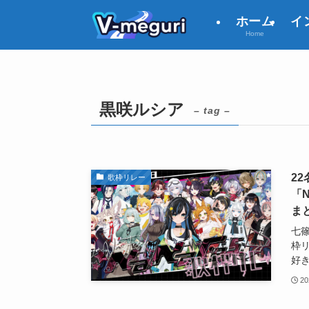
ホーム
イ
Home
黒咲ルシア
– tag –
22
歌枠リレー
「
ま
七篠
枠リ
好
20