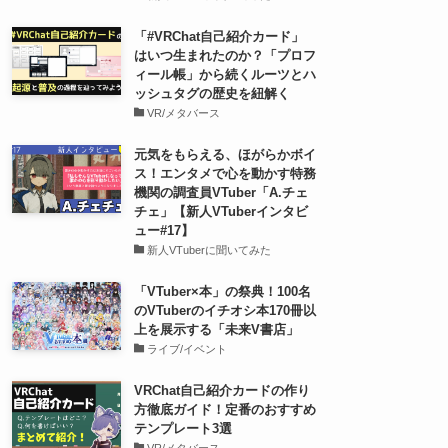
「#VRChat自己紹介カード」
はいつ生まれたのか？「プロフ
ィール帳」から続くルーツとハ
ッシュタグの歴史を紐解く
VR/メタバース
元気をもらえる、ほがらかボイ
ス！エンタメで心を動かす特務
機関の調査員VTuber「A.チェ
チェ」【新人VTuberインタビ
ュー#17】
新人VTuberに聞いてみた
「VTuber×本」の祭典！100名
のVTuberのイチオシ本170冊以
上を展示する「未来V書店」
ライブ/イベント
VRChat自己紹介カードの作り
方徹底ガイド！定番のおすすめ
テンプレート3選