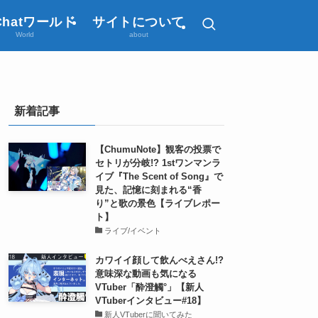
Chatワールド
サイトについて
World
about
新着記事
【ChumuNote】観客の投票で
セトリが分岐!? 1stワンマンラ
イブ『The Scent of Song』で
見た、記憶に刻まれる“香
り”と歌の景色【ライブレポー
ト】
ライブ/イベント
カワイイ顔して飲んべえさん!?
意味深な動画も気になる
VTuber「酔澄觸°」【新人
VTuberインタビュー#18】
新人VTuberに聞いてみた