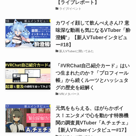
【ライブレポート】
ライブ/イベント
カワイイ顔して飲んべえさん!? 意
味深な動画も気になるVTuber「酔
澄觸°」【新人VTuberインタビュ
ー#18】
新人VTuberに聞いてみた
「#VRChat自己紹介カード」はい
つ生まれたのか？「プロフィール
帳」から続くルーツとハッシュタ
グの歴史を紐解く
VR/メタバース
元気をもらえる、ほがらかボイ
ス！エンタメで心を動かす特務機
関の調査員VTuber「A.チェチェ」
【新人VTuberインタビュー#17】