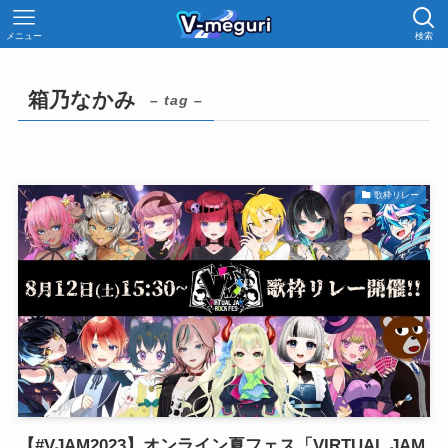
メニュー
検索
箱乃なかみ
– tag –
歌枠リレー
【#VJAM2023】オンライン夏フェス「VIRTUAL JAM