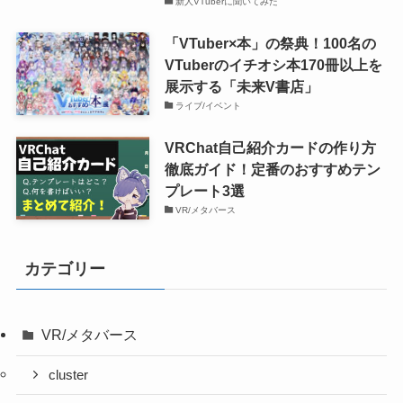
新人VTuberに聞いてみた
「VTuber×本」の祭典！100名の
VTuberのイチオシ本170冊以上を
展示する「未来V書店」
ライブ/イベント
VRChat自己紹介カードの作り方
徹底ガイド！定番のおすすめテン
プレート3選
VR/メタバース
カテゴリー
VR/メタバース
cluster