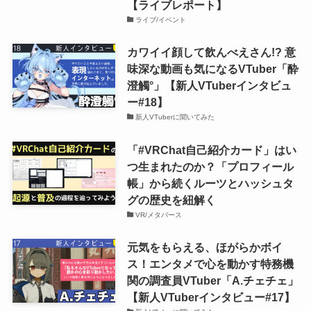
【ライブレポート】
ライブ/イベント
カワイイ顔して飲んべえさん!? 意
味深な動画も気になるVTuber「酔
澄觸°」【新人VTuberインタビュ
ー#18】
新人VTuberに聞いてみた
「#VRChat自己紹介カード」はい
つ生まれたのか？「プロフィール
帳」から続くルーツとハッシュタ
グの歴史を紐解く
VR/メタバース
元気をもらえる、ほがらかボイ
ス！エンタメで心を動かす特務機
関の調査員VTuber「A.チェチェ」
【新人VTuberインタビュー#17】