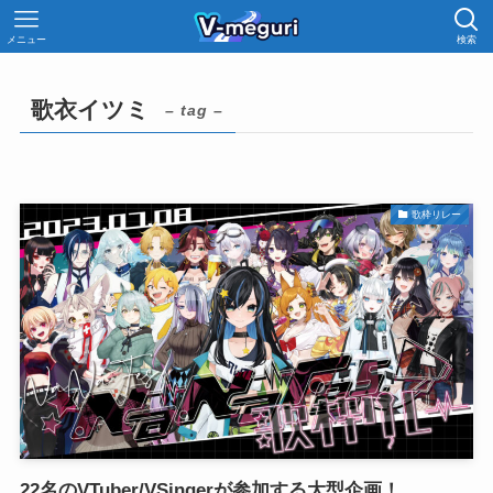
メニュー
検索
歌衣イツミ
– tag –
歌枠リレー
22名のVTuber/VSingerが参加する大型企画！