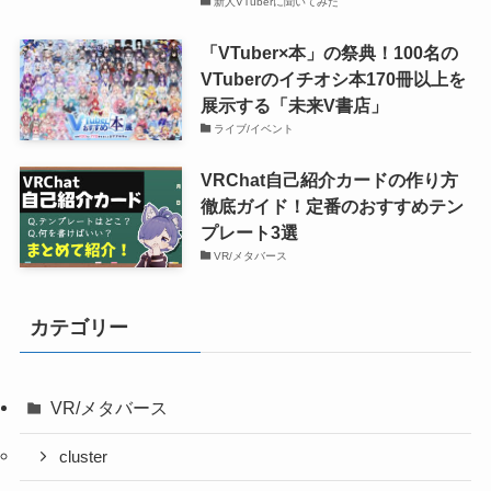
新人VTuberに聞いてみた
「VTuber×本」の祭典！100名の
VTuberのイチオシ本170冊以上を
展示する「未来V書店」
ライブ/イベント
VRChat自己紹介カードの作り方
徹底ガイド！定番のおすすめテン
プレート3選
VR/メタバース
カテゴリー
VR/メタバース
cluster