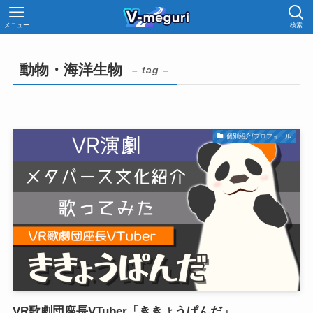
メニュー
検索
動物・海洋生物
– tag –
個別紹介/プロフィール
VR歌劇団座長VTuber「ききょうぱんだ」