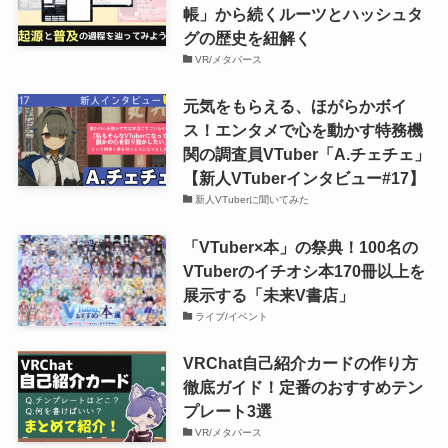
帳」から続くルーツとハッシュタ
グの歴史を紐解く
VR/メタバース
元気をもらえる、ほがらかボイ
ス！エンタメで心を動かす特務機
関の調査員VTuber「A.チェチェ」
【新人VTuberインタビュー#17】
新人VTuberに聞いてみた
「VTuber×本」の祭典！100名の
VTuberのイチオシ本170冊以上を
展示する「未来V書店」
ライブ/イベント
VRChat自己紹介カードの作り方
徹底ガイド！定番のおすすめテン
プレート3選
VR/メタバース