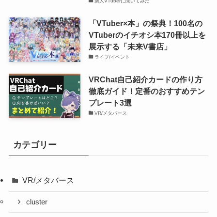
新人VTuberに聞いてみた
「VTuber×本」の祭典！100名の
VTuberのイチオシ本170冊以上を
展示する「未来V書店」
ライブ/イベント
VRChat自己紹介カードの作り方
徹底ガイド！定番のおすすめテン
プレート3選
VR/メタバース
カテゴリー
VR/メタバース
cluster