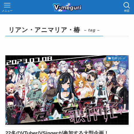
メニュー
検索
リアン・アニマリア・椿
– tag –
歌枠リレー
22名のVTuber/VSingerが参加する大型企画！