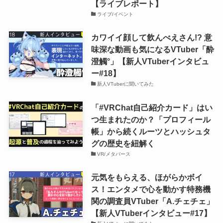
【ライブレポート】
ライブ/イベント
カワイイ顔して飲んべえさん!? 意
味深な動画も気になるVTuber「酔
澄觸°」【新人VTuberインタビュ
ー#18】
新人VTuberに聞いてみた
「#VRChat自己紹介カード」はい
つ生まれたのか？「プロフィール
帳」から続くルーツとハッシュタ
グの歴史を紐解く
VR/メタバース
元気をもらえる、ほがらかボイ
ス！エンタメで心を動かす特務機
関の調査員VTuber「A.チェチェ」
【新人VTuberインタビュー#17】