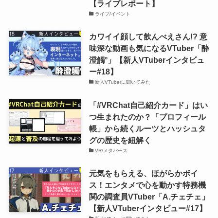
【ライブレポート】
ライブ/イベント
カワイイ顔して飲んべえさん!? 意
味深な動画も気になるVTuber「酔
澄觸°」【新人VTuberインタビュ
ー#18】
新人VTuberに聞いてみた
「#VRChat自己紹介カード」はい
つ生まれたのか？「プロフィール
帳」から続くルーツとハッシュタ
グの歴史を紐解く
VR/メタバース
元気をもらえる、ほがらかボイ
ス！エンタメで心を動かす特務機
関の調査員VTuber「A.チェチェ」
【新人VTuberインタビュー#17】