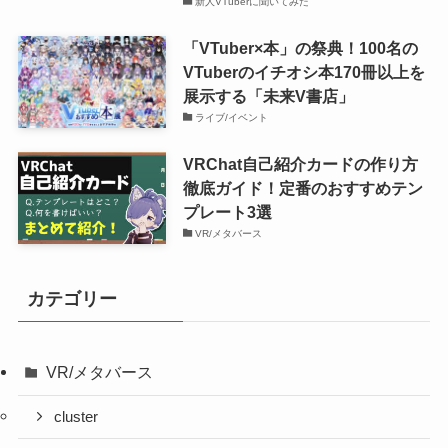
新人VTuberに聞いてみた
「VTuber×本」の祭典！100名の
VTuberのイチオシ本170冊以上を
展示する「未来V書店」
ライブ/イベント
VRChat自己紹介カードの作り方
徹底ガイド！定番のおすすめテン
プレート3選
VR/メタバース
カテゴリー
VR/メタバース
cluster