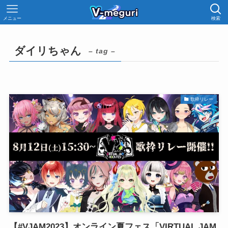
メニュー
検索
ダイリちゃん
– tag –
歌枠リレー
【#VJAM2023】オンライン夏フェス「VIRTUAL JAM