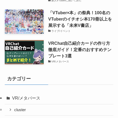
新人VTuberに聞いてみた
「VTuber×本」の祭典！100名の
VTuberのイチオシ本170冊以上を
展示する「未来V書店」
ライブ/イベント
VRChat自己紹介カードの作り方
徹底ガイド！定番のおすすめテン
プレート3選
VR/メタバース
カテゴリー
VR/メタバース
cluster