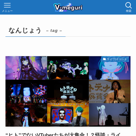
メニュー
検索
なんじょう
– tag –
ライブ/イベント
“ヒト”でないVTuberたちが大集合！？怪談・ライ