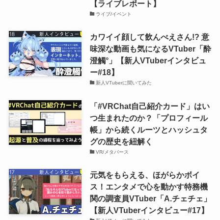
【ライブレポート】
ライブ/イベント
カワイイ顔して飲んべえさん!? 意
味深な動画も気になるVTuber「酔
澄觸°」【新人VTuberインタビュ
ー#18】
新人VTuberに聞いてみた
「#VRChat自己紹介カード」はい
つ生まれたのか？「プロフィール
帳」から続くルーツとハッシュタ
グの歴史を紐解く
VR/メタバース
元気をもらえる、ほがらかボイ
ス！エンタメで心を動かす特務機
関の調査員VTuber「A.チェチェ」
【新人VTuberインタビュー#17】