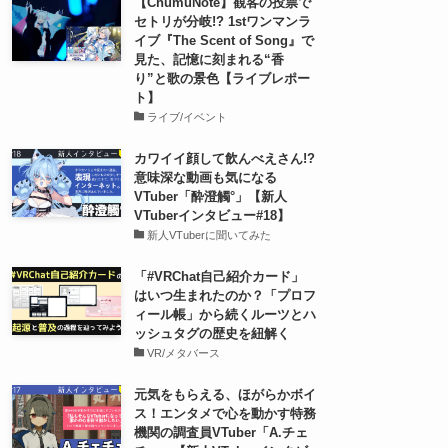
【ChumuNote】観客の投票で
セトリが分岐!? 1stワンマンラ
イブ『The Scent of Song』で
見た、記憶に刻まれる“香
り”と歌の景色【ライブレポー
ト】
ライブ/イベント
カワイイ顔して飲んべえさん!?
意味深な動画も気になる
VTuber「酔澄觸°」【新人
VTuberインタビュー#18】
新人VTuberに聞いてみた
「#VRChat自己紹介カード」
はいつ生まれたのか？「プロフ
ィール帳」から続くルーツとハ
ッシュタグの歴史を紐解く
VR/メタバース
元気をもらえる、ほがらかボイ
ス！エンタメで心を動かす特務
機関の調査員VTuber「A.チェ