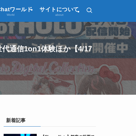
Chatワールド
サイトについて
World
about
信1on1体験ほか【4/17
新着記事