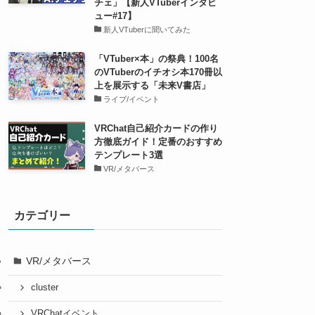
チェ」【新人VTuberインタビ
ュー#17】
新人VTuberに聞いてみた
「VTuber×本」の祭典！100名
のVTuberのイチオシ本170冊以
上を展示する「未来V書店」
ライブ/イベント
VRChat自己紹介カードの作り
方徹底ガイド！定番のおすすめ
テンプレート3選
VR/メタバース
カテゴリー
VR/メタバース
cluster
VRChatイベント