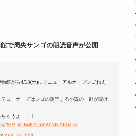
物館で周央サンゴの朗読音声が公開
館がら4/18(土)にリニューアルオープンゴねえ
ーテコーナーではンゴの朗読する小説の一部が聞け
っちゃうよー！！
nsp
#PR
pic.twitter.com/YNKjAEhzHJ
o)
April 16, 2026