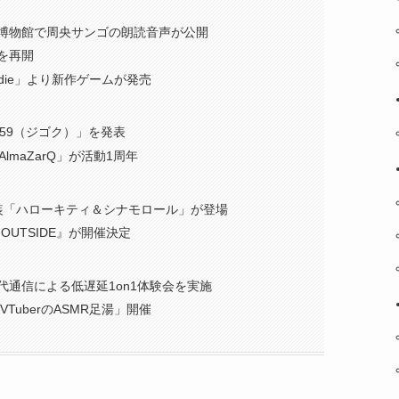
博物館で周央サンゴの朗読音声が公開
を再開
ndie」より新作ゲームが発売
GΔ59（ジゴク）」を発表
r「AlmaZarQ」が活動1周年
装「ハローキティ＆シナモロール」が登場
UTSIDE』が開催決定
代通信による低遅延1on1体験会を実施
TuberのASMR足湯」開催