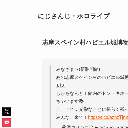
にじさんじ・ホロライブ
志摩スペイン村ハビエル城博
みなさま〜(新装開館)
あの志摩スペイン村のハビエル城博物
🇪🇸
しかもなんと！館内のドン・キホ
ちゃいます📚
こ、これ…光栄なことに長らく残
みんな、来て！
https://t.co/aznzTjn
— 🧭周央サンゴ💞🦩 (@Suo_Sang