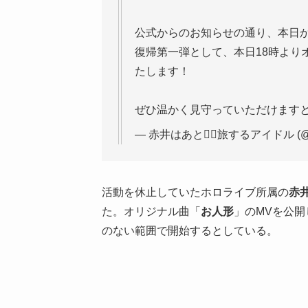
公式からのお知らせの通り、本日
復帰第一弾として、本日18時より
たします！
ぜひ温かく見守っていただけます
— 赤井はあと❤️‍🔥旅するアイドル (@ak
活動を休止していたホロライブ所属の
赤
た。オリジナル曲「
お人形
」のMVを公
のない範囲で開始するとしている。