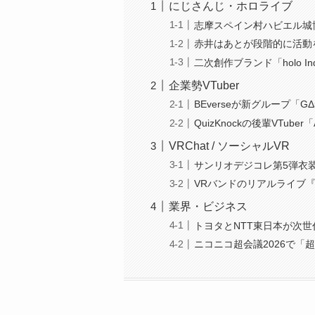
にじさんじ・ホロライブ
志摩スペイン村ハビエル城
赤井はあとが段階的に活動
二次創作ブランド「holo I
企業勢VTuber
BEverseが新グループ「
QuizKnockの後輩VTube
VRChat / ソーシャルVR
サンリオデジコレ第5弾衣
VRバンドのリアルライブ『O
業界・ビジネス
トヨタとNTT東日本が次世
ニコニコ超会議2026で「超V