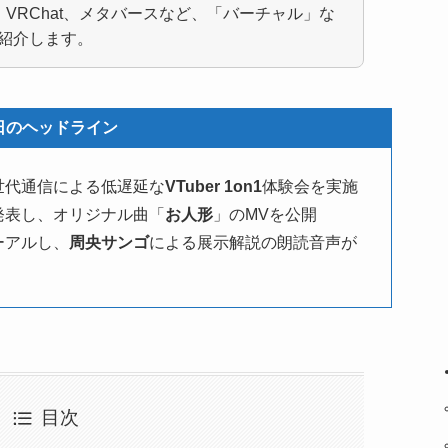
er、VRChat、メタバースなど、「バーチャル」な
紹介します。
日のヘッドライン
世代通信による低遅延な
VTuber 1on1
体験会を実施
発表し、オリジナル曲「
お人形
」のMVを公開
ーアルし、
周央サンゴ
による展示解説の朗読音声が
目次