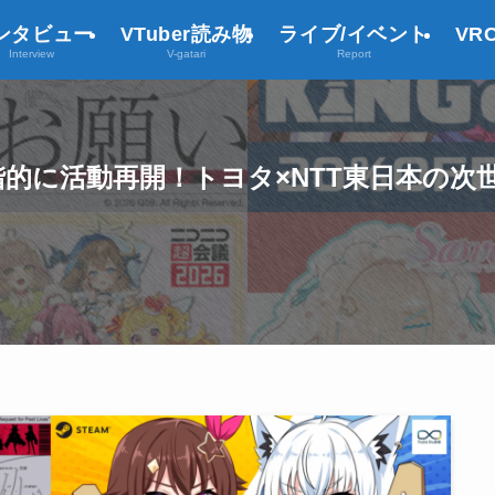
ンタビュー
VTuber読み物
ライブ/イベント
VR
Interview
V-gatari
Report
に活動再開！トヨタ×NTT東日本の次世代通