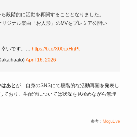
から段階的に活動を再開することとなりました。
オリジナル楽曲「お人形」のMVをプレミア公開い
と幸いです。…
https://t.co/X00cxHrjPt
aihaato)
April 16, 2026
井はあと
が、自身のSNSにて段階的な活動再開を発表し
開しており、生配信については状況を見極めながら無理
参考：
MoguLive