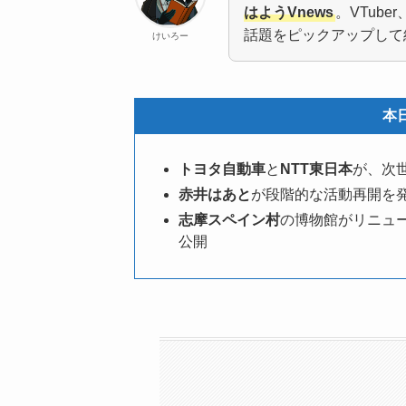
はようVnews
。VTub
話題をピックアップして
けいろー
本
トヨタ自動車
と
NTT東日本
が、次
赤井はあと
が段階的な活動再開を
志摩スペイン村
の博物館がリニュ
公開