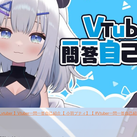
vtuber 】Vtuber一問一答自己紹介【 小羽プティ】【 #Vtuber一問一答自己紹介 