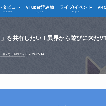
ンタビュー
VTuber読み物
ライブ/イベント
VR
Interview
V-gatari
Report
」を共有したい！異界から遊びに来たVTu
2024-05-14
ー
個人勢
小羽プティ