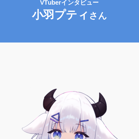
VTuberインタビュー
小羽プティ
さん