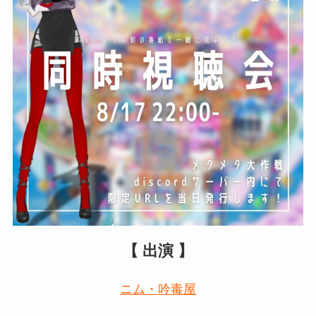
【 出演 】
ニム・吟毒屋