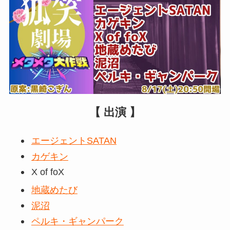
【 出演 】
エージェントSATAN
カゲキン
X of foX
地蔵めたび
泥沼
ペルキ・ギャンパーク