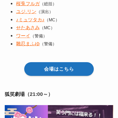
桜兎フルガ
（総括）
ユジ.リン
（演出）
♪ミュツタカ♪
（MC）
せたあさみ
（MC）
ワーイ
（警備）
雛忍まふゆ
（警備）
会場はこちら
狐笑劇場（21:00～）