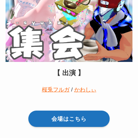
【 出演 】
桜兎フルガ
/
かわしぃ
会場はこちら