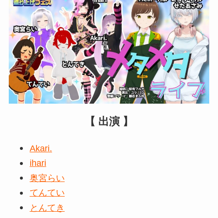
【 出演 】
Akari.
ihari
奥宮らい
てんてい
とんてき