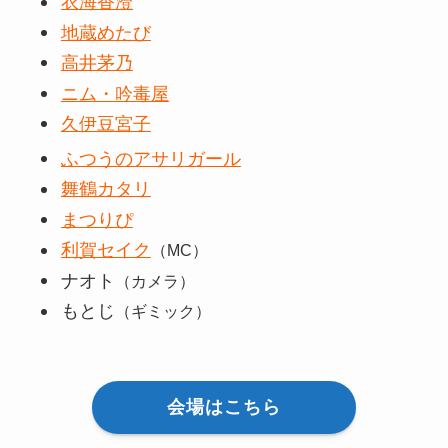
衣海香澄
地蔵めたび
高井茅乃
ニム・吟毒屋
久伊豆宮子
ふつうのアサリガール
舞鶴カタリ
まつりぴ
利賀セイク
（MC）
ナオト
（カメラ）
もとじ
（ギミック）
会場はこちら