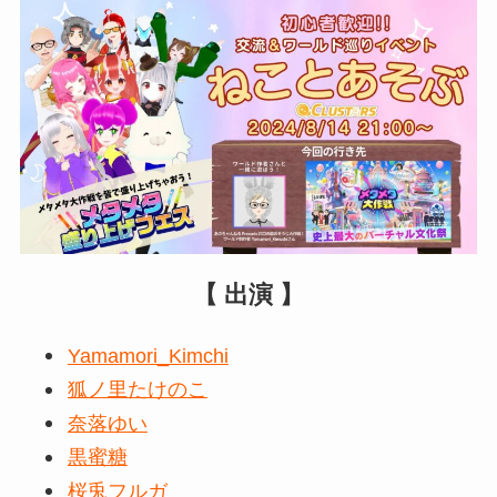
【 出演 】
Yamamori_Kimchi
狐ノ里たけのこ
奈落ゆい
黒蜜糖
桜兎フルガ