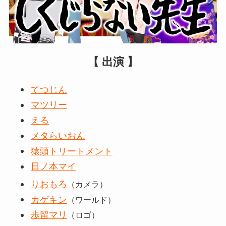
【 出演 】
てつじん
マツリー
える
メタらいおん
猿頭トリートメント
日ノ本マイ
りおもろ
（カメラ）
カゲキン
（ワールド）
歩留マリ
（ロゴ）