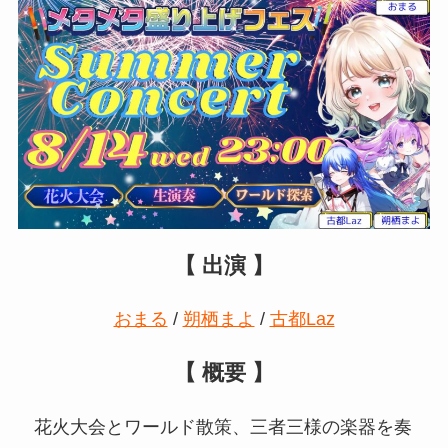
【 出演 】
おまる
/
朔栖まよ
/
古都Laz
【 概要 】
花火大会とワールド散策、三者三様の楽器を奏