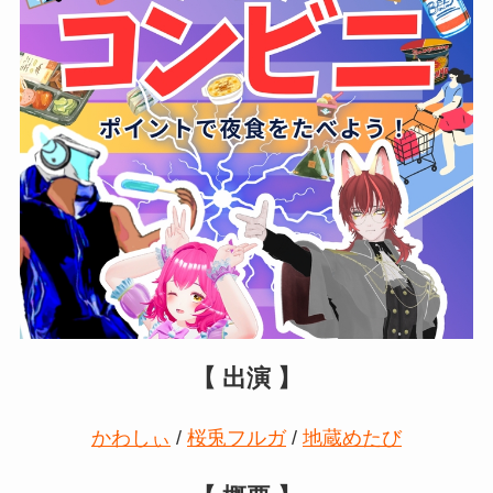
【 出演 】
かわしぃ
/
桜兎フルガ
/
地蔵めたび