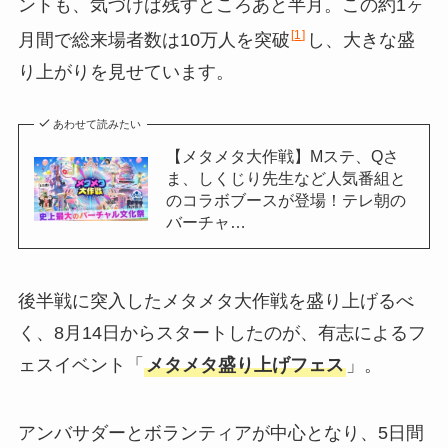
ントも、気づけば残すところあと半月。この約1ヶ
1
月間で総来場者数は10万人を突破
し、大きな盛
り上がりを見せています。
あわせて読みたい
【メタメタ大作戦】Mステ、Qさ
ま、しくじり先生など人気番組と
のコラボブースが登場！テレ朝の
バーチャ…
後半戦に突入したメタメタ大作戦を盛り上げるべ
く、8月14日からスタートしたのが、有志によるフ
ェスイベント「
メタメタ盛り上げフェス
」。
アンバサダーとボランティアが中心となり、5日間