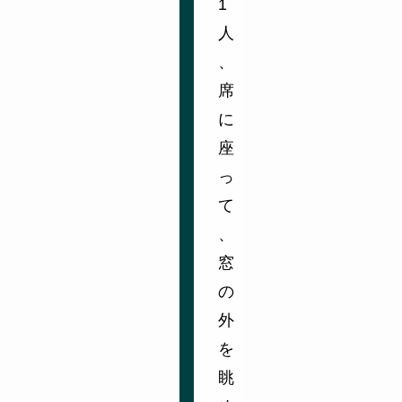
1
人
、
席
に
座
っ
て
、
窓
の
外
を
眺