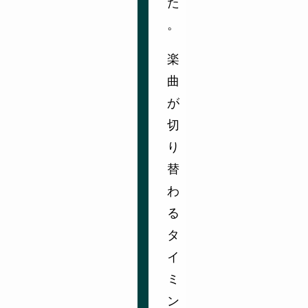
た
。
楽
曲
が
切
り
替
わ
る
タ
イ
ミ
ン