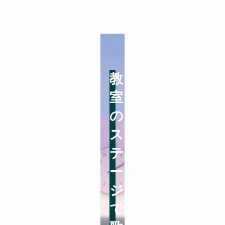
教
室
の
ス
テ
ー
ジ
で