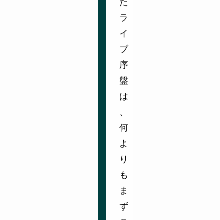
た
ラ
イ
ブ
序
盤
は
、
何
よ
り
も
ま
ず