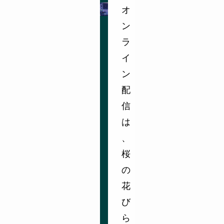
オ
ン
ラ
イ
ン
配
信
は
、
桜
の
花
び
ら