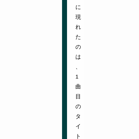
に
現
れ
た
の
は
、
1
曲
目
の
タ
イ
ト