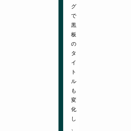
グ
で
黒
板
の
タ
イ
ト
ル
も
変
化
し
、