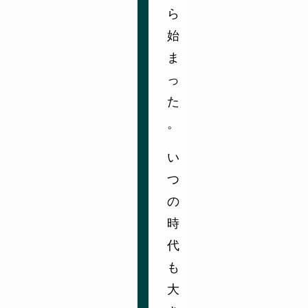
ら
始
ま
っ
た
。
い
つ
の
時
代
も
大