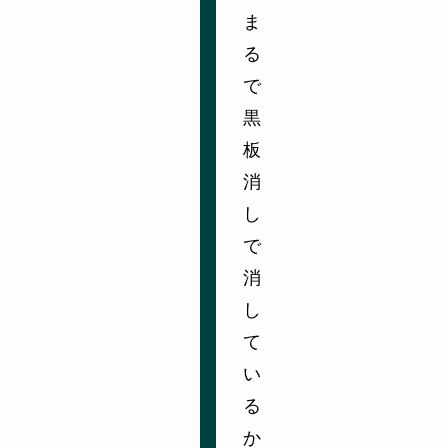
ま
る
で
黒
板
消
し
で
消
し
て
い
る
か