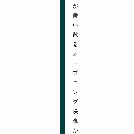
が
舞
い
散
る
オ
ー
プ
ニ
ン
グ
映
像
か