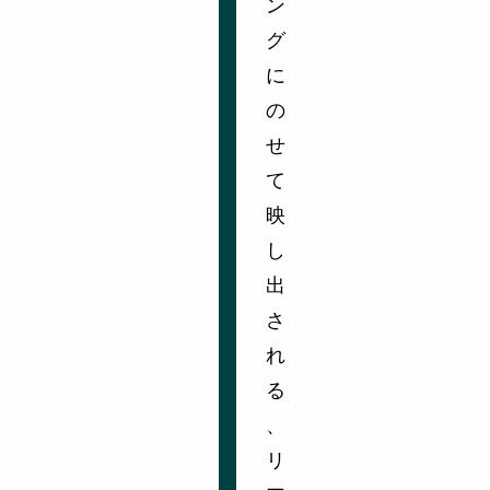
ン
グ
に
の
せ
て
映
し
出
さ
れ
る
、
リ