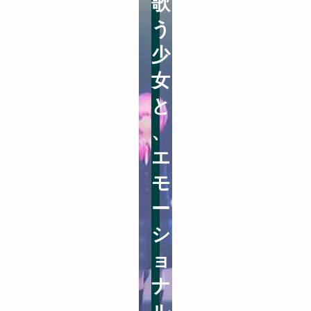
歌
う
少
女
と
、
エ
モ
ー
シ
ョ
ナ