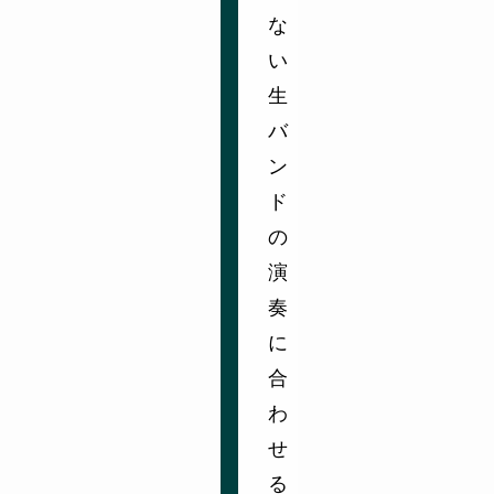
な
い
生
バ
ン
ド
の
演
奏
に
合
わ
せ
る