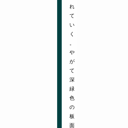
れ
て
い
く
。
や
が
て
深
緑
色
の
板
面