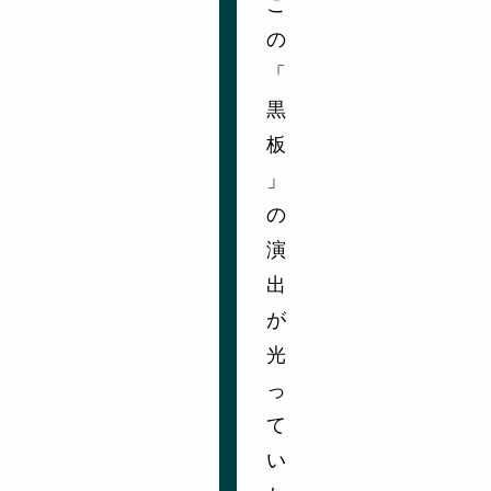
こ
の
「
黒
板
」
の
演
出
が
光
っ
て
い