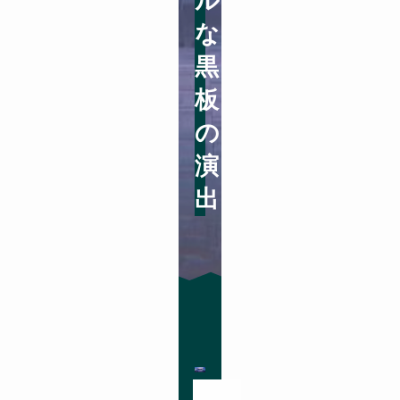
ル
な
黒
板
の
演
出