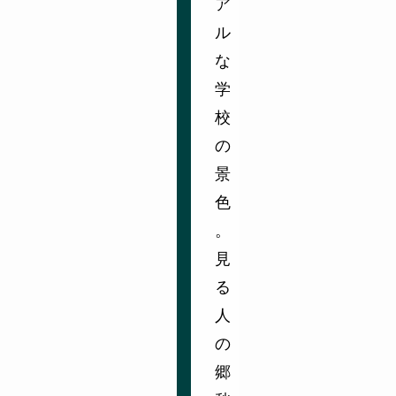
ア
ル
な
学
校
の
景
色
。
見
る
人
の
郷