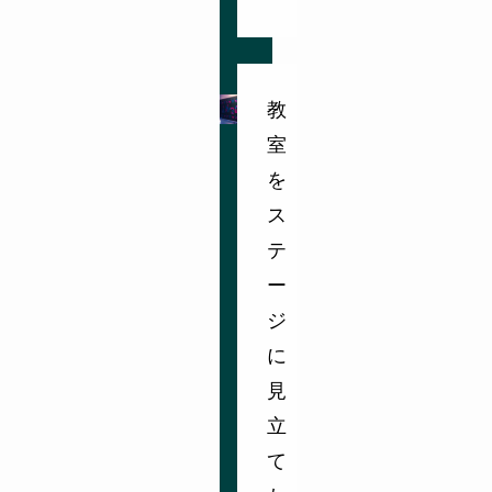
教
室
を
ス
テ
ー
ジ
に
見
立
て