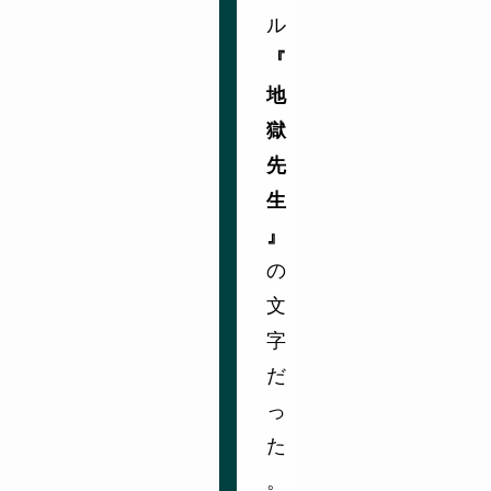
ル
『
地
獄
先
生
』
の
文
字
だ
っ
た
。