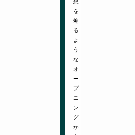
愁
を
煽
る
よ
う
な
オ
ー
プ
ニ
ン
グ
か