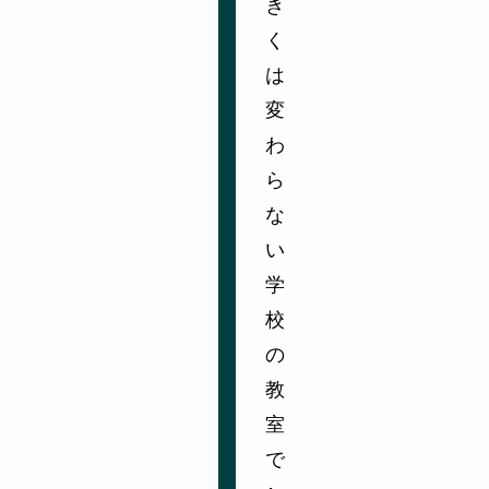
き
く
は
変
わ
ら
な
い
学
校
の
教
室
で