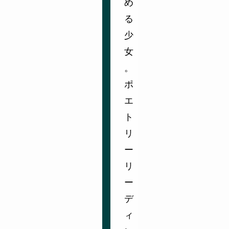
め
る
少
女
。
ポ
エ
ト
リ
ー
リ
ー
デ
ィ