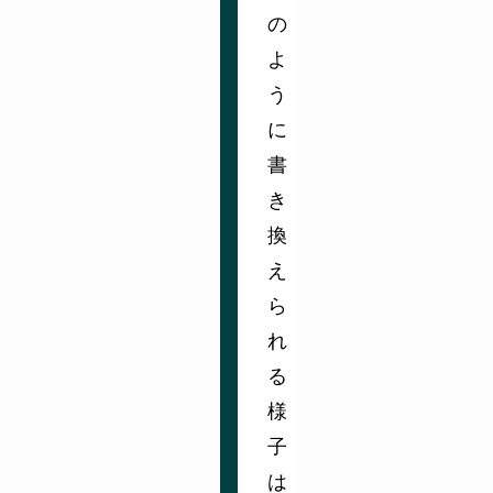
の
よ
う
に
書
き
換
え
ら
れ
る
様
子
は