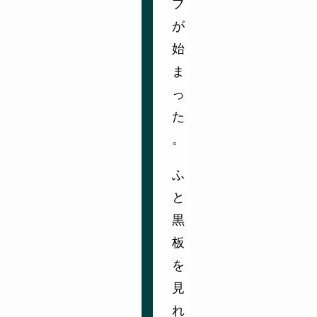
ブ
が
始
ま
っ
た
。
ふ
と
黒
板
を
見
れ