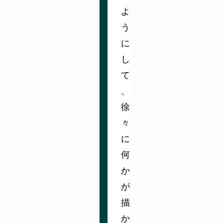
よ
う
に
し
て
、
徐
々
に
何
か
が
描
か