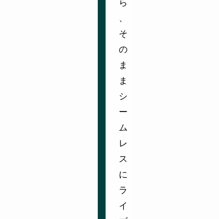
ら
、
そ
の
ま
ま
シ
ー
ム
レ
ス
に
ラ
イ