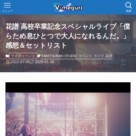
メニュー
検索
花譜 高校卒業記念スペシャルライブ「僕
らため息ひとつで大人になれるんだ。」
感想＆セットリスト
KAMITSUBAKI STUDIO
イベント
ライブ
花譜
ライブ/イベント
2022-07-06
2026-01-30