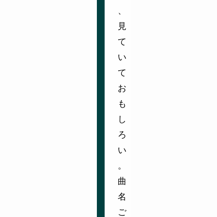
、
見
て
い
て
お
も
し
ろ
い
。
曲
名
ご