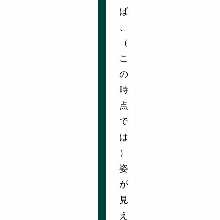
ば
、
（
こ
の
時
点
で
は
）
姿
が
見
え