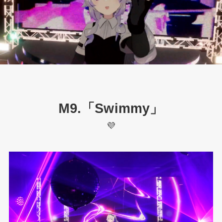
M9.「Swimmy」
💜