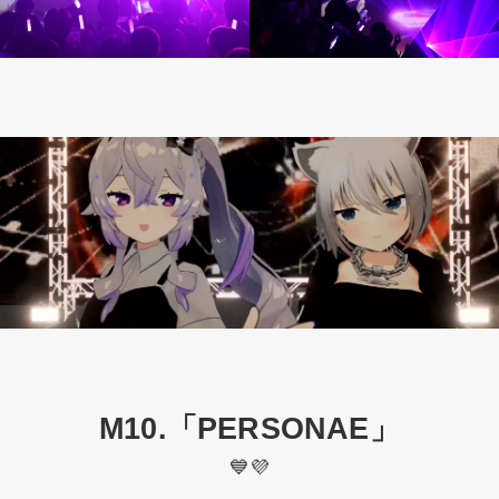
M10.「PERSONAE」
💙💜