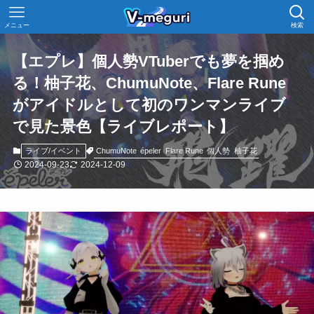
メニュー
検索
【エプレ】個人勢VTuberでも夢を掴め
る！柚子花、ChumuNote、Flare Rune
がアイドルとして初のワンマンライブ
で見た景色【ライブレポート】
ChumuNote
épeler
Flare Rune
個人勢
柚子花
ライブ/イベント
2024-09-23
2024-12-09