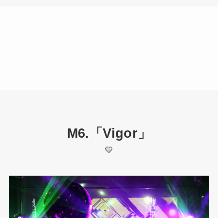
M6.「Vigor」
💛