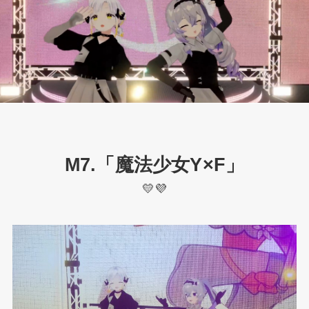
M7.「魔法少女Y×F」
💛💜