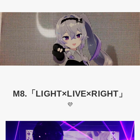
M8.「LIGHT×LIVE×RIGHT」
💜