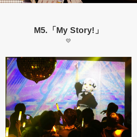
M5.「My Story!」
💛